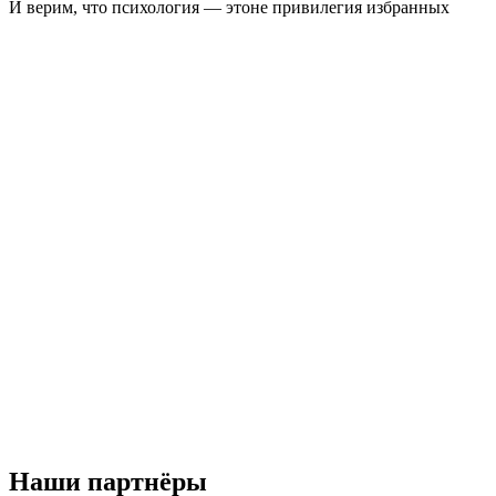
И верим, что психология — это
не привилегия избранных
Кирилл Сычев
Врач-психиатр, психотерапевт
и основатель проекта neformat
Наши партнёры