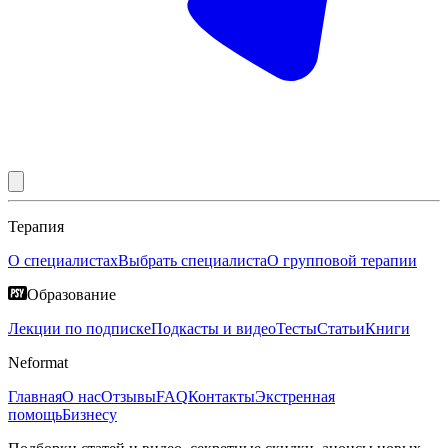
Терапия
О специалистах
Выбрать специалиста
О групповой терапии
Образование
Лекции по подписке
Подкасты и видео
Тесты
Статьи
Книги
Neformat
Главная
О нас
Отзывы
FAQ
Контакты
Экстренная
помощь
Бизнесу