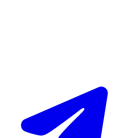
однако желательно предупредить об этом терапевта за одну-
две встречи, чтобы подвести итоги, обсудить план
поддержки и профилактику рецидива.