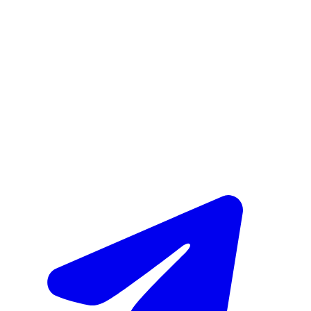
однако желательно предупредить об этом терапевта за одну-
две встречи, чтобы подвести итоги, обсудить план
поддержки и профилактику рецидива.