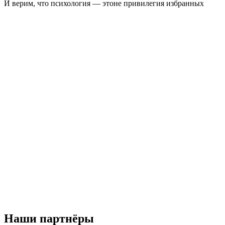
И верим, что психология — это
не привилегия избранных
Кирилл Сычев
Врач-психиатр, психотерапевт
и основатель проекта neformat
Наши партнёры