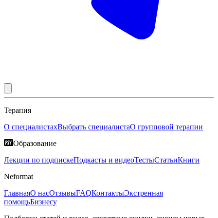
Терапия
О специалистах
Выбрать специалиста
О групповой терапии
Образование
Лекции по подписке
Подкасты и видео
Тесты
Статьи
Книги
Neformat
Главная
О нас
Отзывы
FAQ
Контакты
Экстренная
помощь
Бизнесу