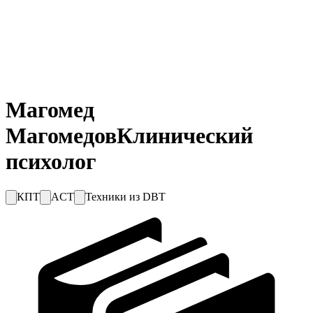
Магомед
Магомедов
Клинический
психолог
КПТ
ACT
Техники из DBT